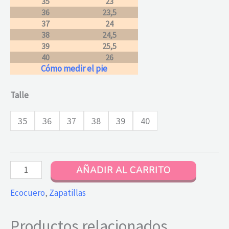
35
23
36
23,5
37
24
38
24,5
39
25,5
40
26
Cómo medir el pie
Talle
35
36
37
38
39
40
Emma
AÑADIR AL CARRITO
cantidad
Ecocuero
,
Zapatillas
Productos relacionados