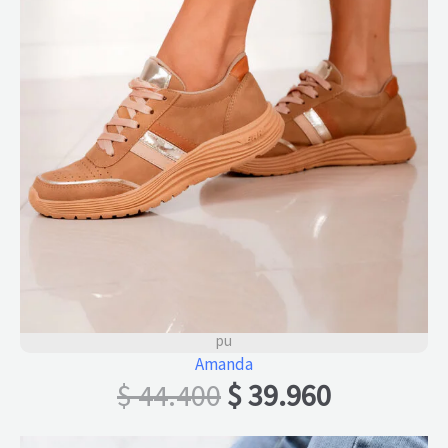
pu
Amanda
El
El
$
44.400
$
39.960
precio
precio
original
actual